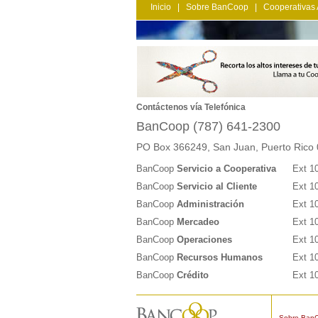
Inicio
|
Sobre BanCoop
|
Cooperativas 
Contáctenos vía Telefónica
BanCoop (787) 641-2300
PO Box 366249, San Juan, Puerto Rico
BanCoop
Servicio a Cooperativa
Ext 1
BanCoop
Servicio al Cliente
Ext 1
BanCoop
Administración
Ext 1
BanCoop
Mercadeo
Ext 1
BanCoop
Operaciones
Ext 1
BanCoop
Recursos Humanos
Ext 1
BanCoop
Crédito
Ext 1
Sobre Ban