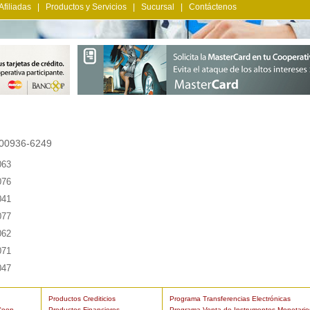
Afiliadas
|
Productos y Servicios
|
Sucursal
|
Contáctenos
 00936-6249
063
076
041
077
062
071
047
Productos Crediticios
Programa Transferencias Electrónicas
Coop
Productos Financieros
Programa Venta de Instrumentos Monetario