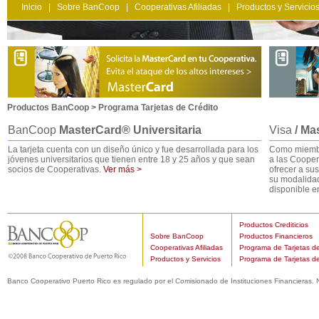
Inicio
|
Sobre BanCoop
|
Cooperativas Afiliadas
|
Productos y Servicio
Productos BanCoop > Programa Tarjetas de Crédito
BanCoop
MasterCard® Universitaria
Visa
/ Ma
La tarjeta cuenta con un diseño único y fue desarrollada para los
Como miembr
jóvenes universitarios que tienen entre 18 y 25 años y que sean
a las Cooper
socios de Cooperativas.
Ver más >
ofrecer a sus
su modalidad
disponible e
Productos Crediticios
Sobre BanCoop
Productos Financieros
Cooperativas Afiliadas
Programa de Tarjetas de
Productos y Servicios
Programa de Tarjetas d
Banco Cooperativo Puerto Rico es regulado por el Comisionado de Instituciones Financieras